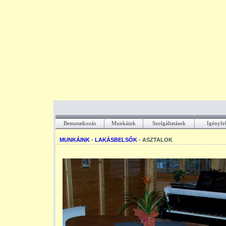
Bemutatkozás
Munkáink
Szolgáltatások
Igényfe
MUNKÁINK
-
LAKÁSBELSŐK
- ASZTALOK